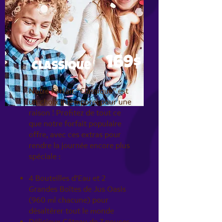
169$
Classique
Notre Forfait “Classique” est
un choix intemporel pour une
raison ! Profitez de tout ce
que notre forfait populaire
offre, avec ces extras pour
rendre la journée encore plus
spéciale :
4 Bouteilles d’Eau et 2
Grandes Boîtes de Jus Oasis
(960 ml chacune) pour
désaltérer tout le monde