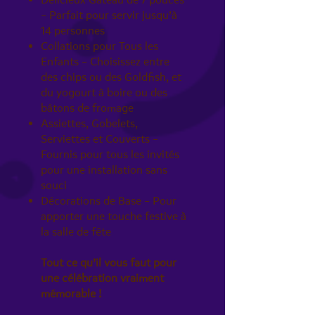
Délicieux Gâteau de 7 pouces
– Parfait pour servir jusqu’à
14 personnes
Collations pour Tous les
Enfants – Choisissez entre
des chips ou des Goldfish, et
du yogourt à boire ou des
bâtons de fromage
Assiettes, Gobelets,
Serviettes et Couverts –
Fournis pour tous les invités
pour une installation sans
souci
Décorations de Base – Pour
apporter une touche festive à
la salle de fête
Tout ce qu’il vous faut pour
une célébration vraiment
mémorable !