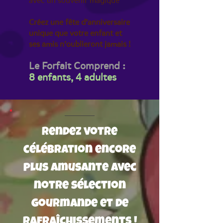
avec un souvenir magique
Créez une fête d’anniversaire
unique que votre enfant et
ses amis n’oublieront jamais !
Le Forfait Comprend :
8 enfants, 4 adultes
Rendez votre
célébration encore
plus amusante avec
notre sélection
gourmande et de
rafraîchissements !