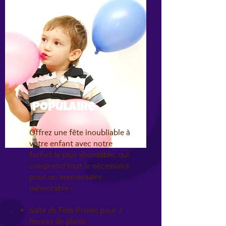
Voici vos options!
120$
Populaire
Offrez une fête inoubliable à
votre enfant avec notre
forfait le plus abordable, qui
comprend tout le nécessaire
pour un anniversaire
mémorable :
Salle de Fête Privée pour 2
heures de plaisir