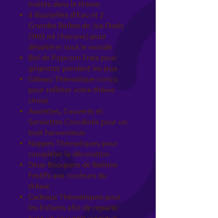
invités dans le thème
4 Bouteilles d’Eau et 2
Grandes Boîtes de Jus Oasis
(960 ml chacune) pour
désaltérer tout le monde
Bol de Popcorn Frais pour
grignoter pendant les jeux
Gâteau Thématique conçu
pour refléter votre thème
choisi
Assiettes, Couverts et
Serviettes Coordinés pour un
look harmonieux
Nappes Thématiques pour
compléter la décoration
Deux Bouquets de Ballons
Festifs aux couleurs du
thème
Cadeaux Thématiques pour
les Enfants afin de repartir