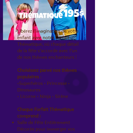
195$
Thématique
Libérez l’imagination de votre
enfant avec notre Forfait
Thématique, où chaque détail
de la fête s’accorde avec l’un
de nos thèmes enchanteurs !
Choisissez parmi nos thèmes
populaires
:
•Superhéros • Princesse •
Dinosaures
• Licorne • Ninja • Sirène
Chaque Forfait Thématique
comprend :
Salle de Fête Entièrement
Décorée pour immerger vos