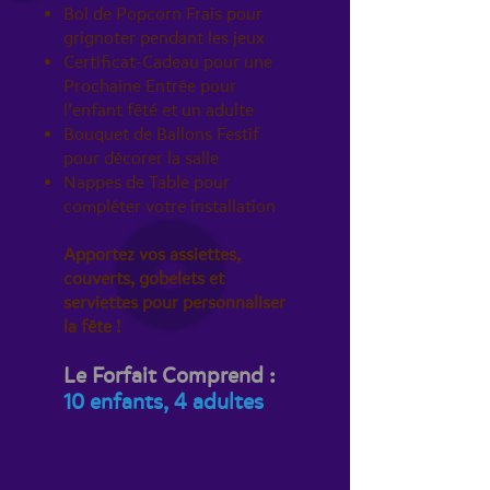
Bol de Popcorn Frais pour
grignoter pendant les jeux
Certificat-Cadeau pour une
Prochaine Entrée pour
l’enfant fêté et un adulte
Bouquet de Ballons Festif
pour décorer la salle
Nappes de Table pour
compléter votre installation
Apportez vos assiettes,
couverts, gobelets et
serviettes pour personnaliser
la fête !
Le Forfait Comprend :
10 enfants, 4 adultes